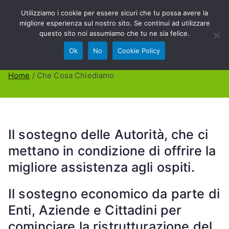
Vai
Utilizziamo i cookie per essere sicuri che tu possa avere la
Villa Bellini
al
migliore esperienza sul nostro sito. Se continui ad utilizzare
contenuto
questo sito noi assumiamo che tu ne sia felice.
O.D.V.
Ok
No
Cookie Policy
Che Cosa Chiediamo
Home
Che Cosa Chiediamo
Il sostegno delle Autorità, che ci
mettano in condizione di offrire la
migliore assistenza agli ospiti.
Il sostegno economico da parte di
Enti, Aziende e Cittadini per
cominciare la ristrutturazione del