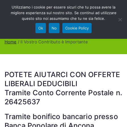
Vai
Utilizziamo i cookie per essere sicuri che tu possa avere la
Villa Bellini
al
migliore esperienza sul nostro sito. Se continui ad utilizzare
contenuto
questo sito noi assumiamo che tu ne sia felice.
O.D.V.
Ok
No
Cookie Policy
Il Vostro Contributo è Importante
Home
Il Vostro Contributo è Importante
POTETE AIUTARCI CON OFFERTE
LIBERALI DEDUCIBILI
Tramite Conto Corrente Postale n.
26425637
Tramite bonifico bancario presso
Banca Popolare di Ancona